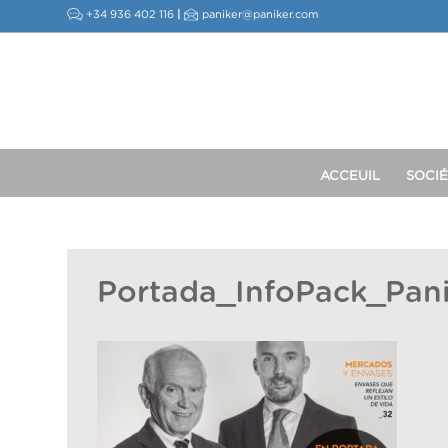
+34 936 402 116
|
paniker@paniker.com
ACCEUIL
SOCIÉ
Portada_InfoPack_Pani