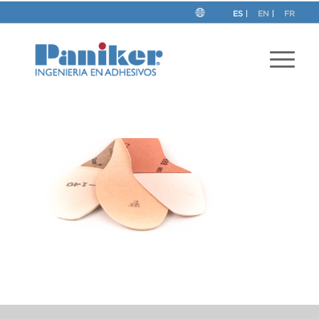
ES
EN
FR
This post is also available in:
Inglés
Francés