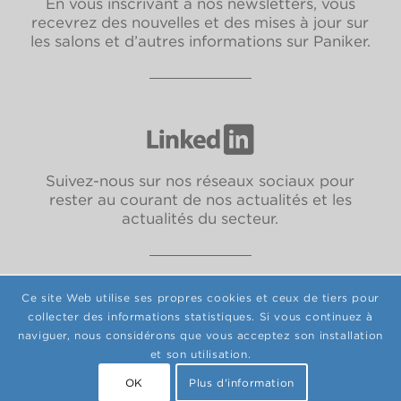
En vous inscrivant à nos newsletters, vous
recevrez des nouvelles et des mises à jour sur
les salons et d’autres informations sur Paniker.
Suivez-nous sur nos réseaux sociaux pour
rester au courant de nos actualités et les
actualités du secteur.
Ce site Web utilise ses propres cookies et ceux de tiers pour
collecter des informations statistiques. Si vous continuez à
Politique de confidentialité
|
Politique de cookies
|
Política de calidad y
naviguer, nous considérons que vous acceptez son installation
medio ambiente
|
Mentions légales
et son utilisation.
© Copyright Paniker S.L.U. 2025.
OK
Plus d'information
Design.
guime
& Development.
Ergates