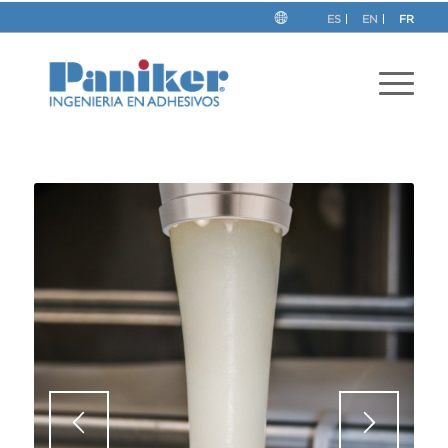
ES
EN
FR