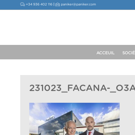
+34 936 402 116
|
paniker@paniker.com
ACCEUIL
SOCIÉ
231023_FACANA-_O3A