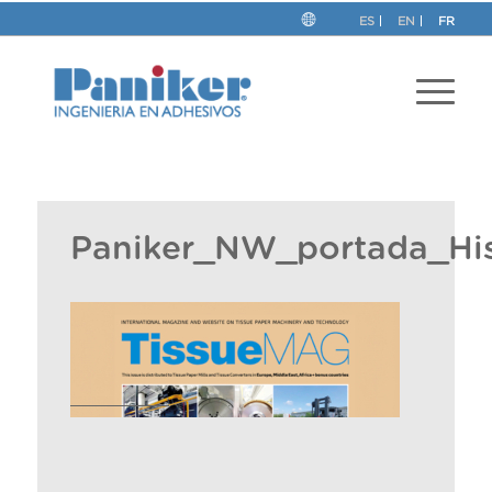
ES
EN
FR
Paniker_NW_portada_Hi