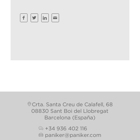
Crta. Santa Creu de Calafell, 68
08830 Sant Boi del Llobregat
Barcelona (España)
+34 936 402 116
paniker@paniker.com