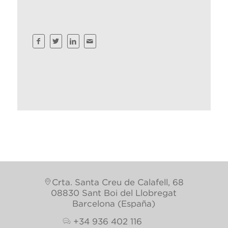
Crta. Santa Creu de Calafell, 68
08830 Sant Boi del Llobregat
Barcelona (España)
+34 936 402 116