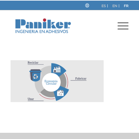
ES
EN
FR
This post is also available in:
Espagnol
Anglais