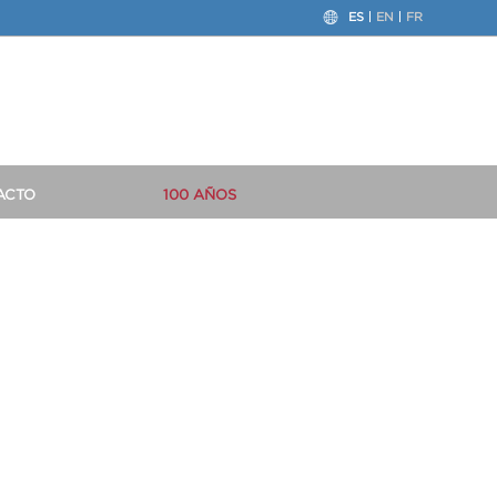
ES
EN
FR
ACTO
100 AÑOS