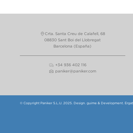
Crta. Santa Creu de Calafell, 68
08830 Sant Boi del Llobregat
Barcelona (España)
+34 936 402 116
paniker@paniker.com
© Copyright Paniker S.L.U. 2025.
Design.
guime
& Development.
Erga