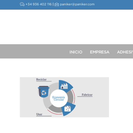
+34 936 402 116
|
paniker@paniker.com
INICIO
EMPRESA
ADHESI
This post is also available in:
Inglés
Francés