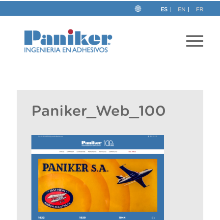
ES
EN
FR
Paniker_Web_100