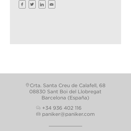
Crta. Santa Creu de Calafell, 68
08830 Sant Boi del Llobregat
Barcelona (España)
+34 936 402 116
paniker@paniker.com