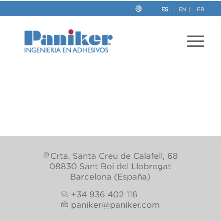
ES
EN
FR
This post is also available in:
Inglés
Francés
Crta. Santa Creu de Calafell, 68
08830 Sant Boi del Llobregat
Barcelona (España)
+34 936 402 116
paniker@paniker.com