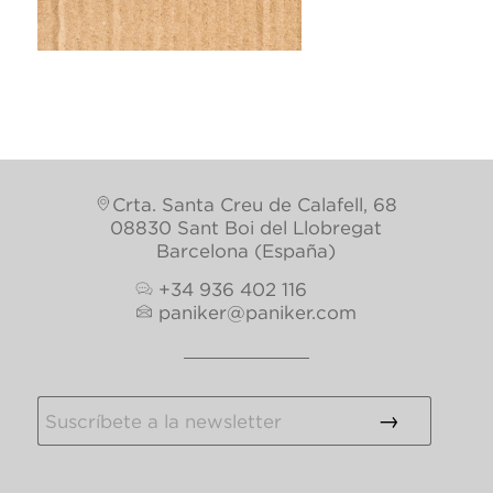
This post is also available in:
Inglés
Francés
Crta. Santa Creu de Calafell, 68
08830 Sant Boi del Llobregat
Barcelona (España)
+34 936 402 116
paniker@paniker.com