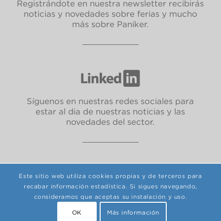
Registrándote en nuestra newsletter recibirás
noticias y novedades sobre ferias y mucho
más sobre Paniker.
Síguenos en nuestras redes sociales para
estar al dia de nuestras noticias y las
novedades del sector.
Este sitio web utiliza cookies propias y de terceros para
Política de privacidad
|
Política de cookies
|
Política de calidad y medio
recabar información estadística. Si sigues navegando,
ambiente
|
Aviso legal
consideramos que aceptas su instalación y uso.
© Copyright Paniker S.L.U. 2025.
OK
Más información
Design.
guime
& Development.
Ergates