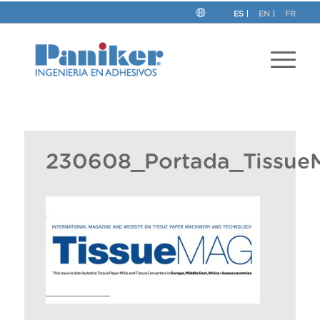
ES
EN
FR
230608_Portada_Tissue