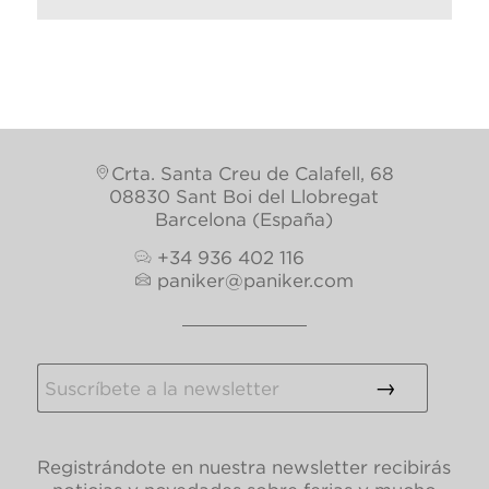
Crta. Santa Creu de Calafell, 68
08830 Sant Boi del Llobregat
Barcelona (España)
+34 936 402 116
paniker@paniker.com
Registrándote en nuestra newsletter recibirás