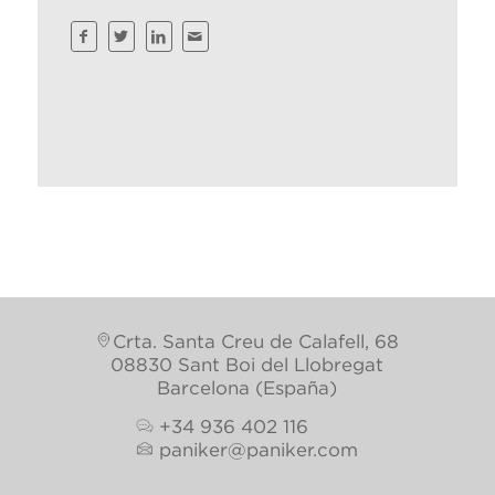
Crta. Santa Creu de Calafell, 68
08830 Sant Boi del Llobregat
Barcelona (España)
+34 936 402 116
paniker@paniker.com