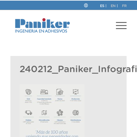
ES
EN
FR
240212_Paniker_Infogra